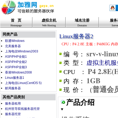
首 页
虚拟主机
域名注册
服务
Homepage
Web Hosting
Domains
Serve
同类产品
Linux服务器2
联通Windows
CPU：P4 2.8E 主板：P4i865G 
北美服务器
srv-v-linu
上海电信Windows2003
编 号：
ASP/PHP全能1
类 型：
虚拟主机服
ASP/PHP全能2
ASP/PHP全能3
P4 2.8E(
CPU ：
香港Windows2008
1GB
Linux服务器1
内 存：
上海电信Linux(CentOS 5)
普通会
邮局服务器
现 价： （
其他产品类别
产品介绍
服务器租用
杭州世导双线服务器托管
服务器托管