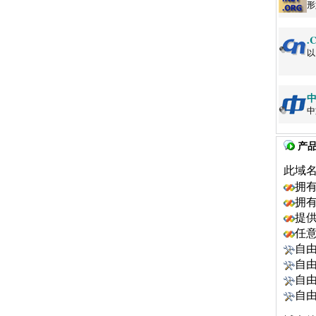
形如
.
以
中
中
产
此域
拥
拥
提
任
自由
自由
自由
自由