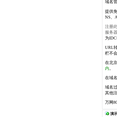
域名
提供免
NS、
注册此
服务器
为ID
URL
栏不
在北
内
。
在域
域名
其他
万网8
演