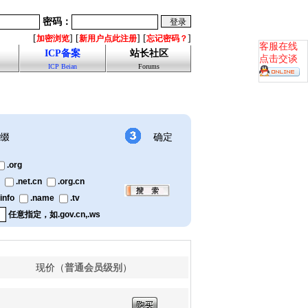
密码：
[
] [
] [
]
加密浏览
新用户点此注册
忘记密码？
客服在线
ICP备案
站长社区
点击交谈
ICP Beian
Forums
缀
确定
.org
.net.cn
.org.cn
.info
.name
.tv
任意指定，如.gov.cn,.ws
普通会员级别
现价（
）