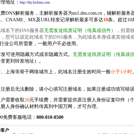
管理地址：
http://diy.hichina.com
费DNS解析服务，主解析服务器为ns1.dns.com.cn，辅解析服务器为n
A、CNAME、MX及URL转发记录解析最多可多达
10
条。超过10
域名下的DNS服务器
无需发送纸质证明（传真或信件）
，但需
，您可以设定此域名下的DNS服务，为此域名本身或者其他域名
C行业公司所需要，一般用户不必使用。
转发可使用隐藏方式或非隐藏方式。
无需发送纸质证明（传真或
会变更到转发地址）
。
京、上海等骨干网络城市上，此域名注册生效时间一般
小于1小时
名注册后无法删除，请小心填写注册域名，如果注册成功填写错
过户需要收取
20
元手续费，并需要提供原注册人身份证复印件（
注册人身份确认材料传真到中国万网，才可办理。
00免费客服电话：
800-810-8500
示客户