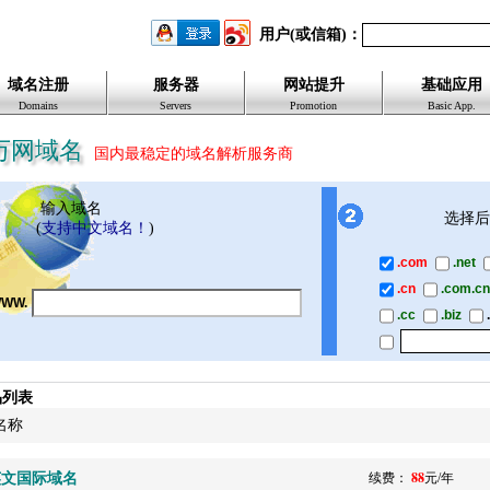
用户(或信箱)：
域名注册
服务器
网站提升
基础应用
Domains
Servers
Promotion
Basic App.
万网域名
国内最稳定的域名解析服务商
输入域名
选择后
(
支持中文域名！
)
.com
.net
.cn
.com.cn
WW.
.cc
.biz
品列表
名称
英文国际域名
88
续费：
元/年