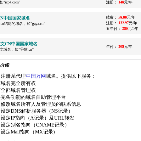
148
“icp4.com”
注册：
元/年
CN中国国家域名
58.88
续费：
元/年
132.97
注册：
元/年
.cn结尾的域名，如“gaya.cn”
280
五年付：
元/5年
文CN中国国家域名
208
年付：
元/年
文域名，如“谷歌.cn”
品介绍
名注册系代理
中国万网
域名。提供以下服务：
有域名完全所有权
有全部域名管理权
供完备功能的域名自助管理平台
意修改域名所有人及管理员的联系信息
设定DNS解析服务器（NS记录）
设定IP指向（A记录）及URL转发
设定别名指向（CNAME记录）
设定Mail指向（MX记录)