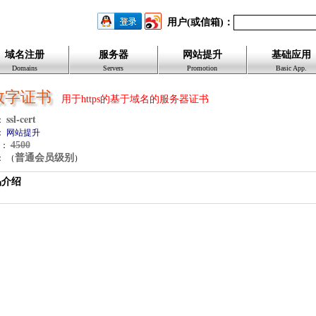
用户(或信箱)：
域名注册
服务器
网站提升
基础应用
Domains
Servers
Promotion
Basic App.
L数字证书
用于https的基于域名的服务器证书
ssl-cert
：
：
网站提升
4500
价：
普通会员级别
： （
）
品介绍