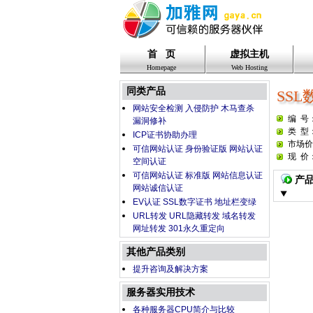
首 页
虚拟主机
Homepage
Web Hosting
同类产品
SS
网站安全检测 入侵防护 木马查杀
编 号
漏洞修补
类 型
ICP证书协助办理
市场
可信网站认证 身份验证版 网站认证
现 价
空间认证
可信网站认证 标准版 网站信息认证
产
网站诚信认证
EV认证 SSL数字证书 地址栏变绿
URL转发 URL隐藏转发 域名转发
网址转发 301永久重定向
其他产品类别
提升咨询及解决方案
服务器实用技术
各种服务器CPU简介与比较