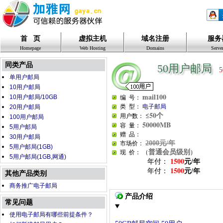
首 页
虚拟主机
域名注册
服务
Homepage
Web Hosting
Domains
Serve
同类产品
50用户邮局
5
单用户邮局
10用户邮局
mail100
10用户邮局/10GB
编 号：
类 型：
电子邮局
20用户邮局
≤50个
用户数：
100用户邮局
50000MB
容 量：
5用户邮局
赠 品：
30用户邮局
2000元/年
市场价：
5用户邮局(1GB)
普通会员级别
现 价： （
）
5用户邮局(1GB,网通)
1500
年付
：
元/年
1500
年付
：
元/年
其他产品类别
商务推广电子邮局
产品介绍
常见问题
使用电子邮局有哪些前提条件？